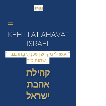
בס״ד
KEHILLAT AHAVAT
ISRAEL
(״וְעָשׂוּ לִי מִקְדָּשׁ וְשָׁכַנְתִּי בְּתוֹכָם.״
(שמות כ"ה
קהילת
אהבת
ישראל