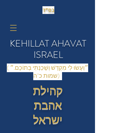
בס״ד
KEHILLAT AHAVAT
ISRAEL
(״וְעָשׂוּ לִי מִקְדָּשׁ וְשָׁכַנְתִּי בְּתוֹכָם.״
(שמות כ"ה
קהילת
אהבת
ישראל