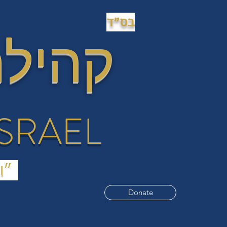
בס״ד
קהילת
ISRAEL
(״וְעָשׂוּ לִי מִקְדָּשׁ וְשָׁכַנְתִּי בְּתוֹכָם.״ (שמות כ"ה
Donate