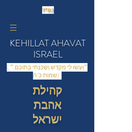
בס״ד
KEHILLAT AHAVAT
ISRAEL
(״וְעָשׂוּ לִי מִקְדָּשׁ וְשָׁכַנְתִּי בְּתוֹכָם.״
(שמות כ"ה
קהילת
אהבת
ישראל