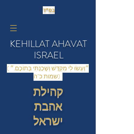
בס״ד
KEHILLAT AHAVAT
ISRAEL
(״וְעָשׂוּ לִי מִקְדָּשׁ וְשָׁכַנְתִּי בְּתוֹכָם.״
(שמות כ"ה
קהילת
אהבת
ישראל