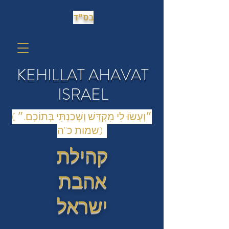
בס״ד
KEHILLAT AHAVAT
ISRAEL
(״וְעָשׂוּ לִי מִקְדָּשׁ וְשָׁכַנְתִּי בְּתוֹכָם.״
(שמות כ"ה
קהילת
אהבת
ישראל