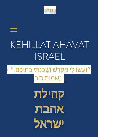
בס״ד
KEHILLAT AHAVAT
ISRAEL
(״וְעָשׂוּ לִי מִקְדָּשׁ וְשָׁכַנְתִּי בְּתוֹכָם.״
(שמות כ"ה
קהילת
אהבת
ישראל