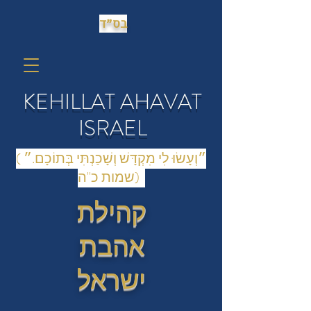
בס״ד
KEHILLAT AHAVAT
ISRAEL
(״וְעָשׂוּ לִי מִקְדָּשׁ וְשָׁכַנְתִּי בְּתוֹכָם.״
(שמות כ"ה
קהילת
אהבת
ישראל