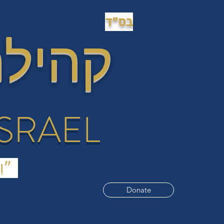
בס״ד
קהילת
ISRAEL
(״וְעָשׂוּ לִי מִקְדָּשׁ וְשָׁכַנְתִּי בְּתוֹכָם.״ (שמות כ"ה
Donate