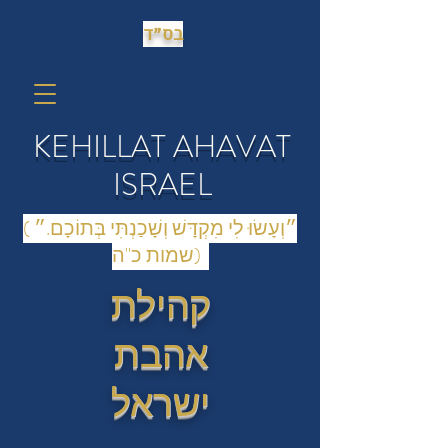
בס״ד
KEHILLAT AHAVAT
ISRAEL
(״וְעָשׂוּ לִי מִקְדָּשׁ וְשָׁכַנְתִּי בְּתוֹכָם.״
(שמות כ"ה
קהילת
אהבת
ישראל