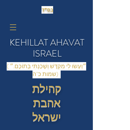
בס״ד
KEHILLAT AHAVAT
ISRAEL
(״וְעָשׂוּ לִי מִקְדָּשׁ וְשָׁכַנְתִּי בְּתוֹכָם.״
(שמות כ"ה
קהילת
אהבת
ישראל