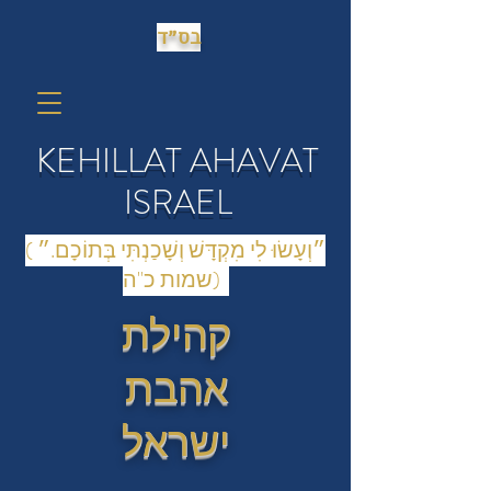
בס״ד
KEHILLAT AHAVAT
ISRAEL
(״וְעָשׂוּ לִי מִקְדָּשׁ וְשָׁכַנְתִּי בְּתוֹכָם.״
(שמות כ"ה
קהילת
אהבת
ישראל