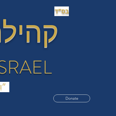
בס״ד
קהילת
ISRAEL
(״וְעָשׂוּ לִי מִקְדָּשׁ וְשָׁכַנְתִּי בְּתוֹכָם.״ (שמות כ"ה
Donate