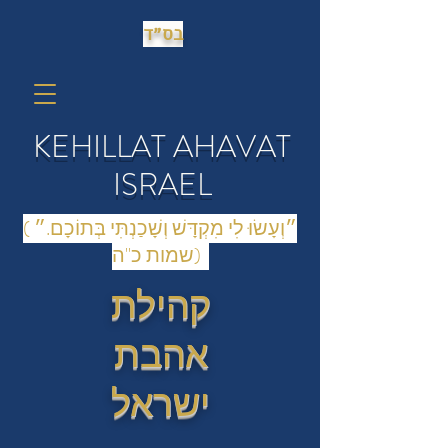
בס״ד
KEHILLAT AHAVAT
ISRAEL
(״וְעָשׂוּ לִי מִקְדָּשׁ וְשָׁכַנְתִּי בְּתוֹכָם.״
(שמות כ"ה
קהילת
אהבת
ישראל