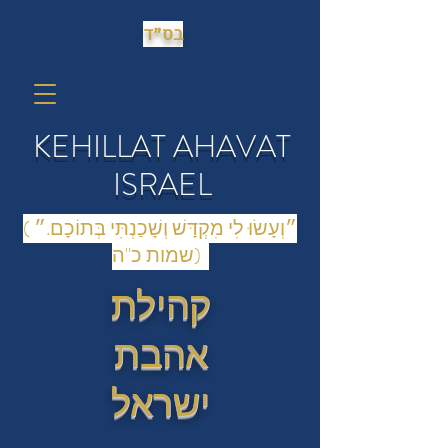
בס״ד
KEHILLAT AHAVAT
ISRAEL
(״וְעָשׂוּ לִי מִקְדָּשׁ וְשָׁכַנְתִּי בְּתוֹכָם.״
(שמות כ"ה
קהילת
אהבת
ישראל