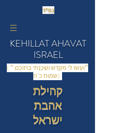
בס״ד
KEHILLAT AHAVAT
ISRAEL
(״וְעָשׂוּ לִי מִקְדָּשׁ וְשָׁכַנְתִּי בְּתוֹכָם.״
(שמות כ"ה
קהילת
אהבת
ישראל