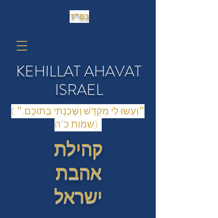
בס״ד
KEHILLAT AHAVAT
ISRAEL
(״וְעָשׂוּ לִי מִקְדָּשׁ וְשָׁכַנְתִּי בְּתוֹכָם.״
(שמות כ"ה
קהילת
אהבת
ישראל