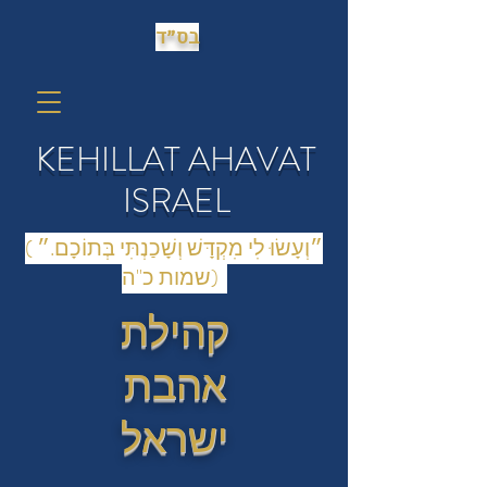
בס״ד
KEHILLAT AHAVAT
ISRAEL
(״וְעָשׂוּ לִי מִקְדָּשׁ וְשָׁכַנְתִּי בְּתוֹכָם.״
(שמות כ"ה
קהילת
אהבת
ישראל